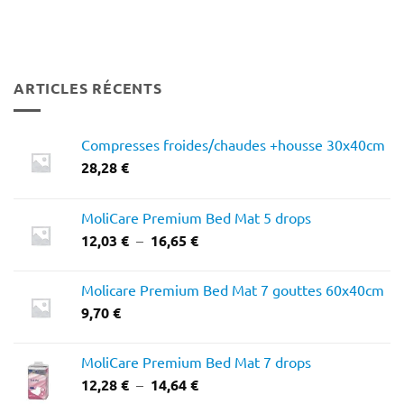
ARTICLES RÉCENTS
Compresses froides/chaudes +housse 30x40cm
28,28
€
MoliCare Premium Bed Mat 5 drops
Plage
12,03
€
–
16,65
€
de
prix :
Molicare Premium Bed Mat 7 gouttes 60x40cm
12,03 €
9,70
€
à
16,65 €
MoliCare Premium Bed Mat 7 drops
Plage
12,28
€
–
14,64
€
de