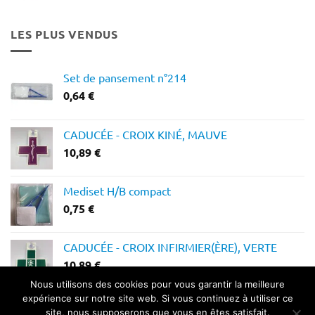
prix :
12,28 €
LES PLUS VENDUS
à
14,64 €
Set de pansement n°214
0,64
€
CADUCÉE - CROIX KINÉ, MAUVE
10,89
€
Mediset H/B compact
0,75
€
CADUCÉE - CROIX INFIRMIER(ÈRE), VERTE
10,89
€
Nous utilisons des cookies pour vous garantir la meilleure
expérience sur notre site web. Si vous continuez à utiliser ce
site, nous supposerons que vous en êtes satisfait.