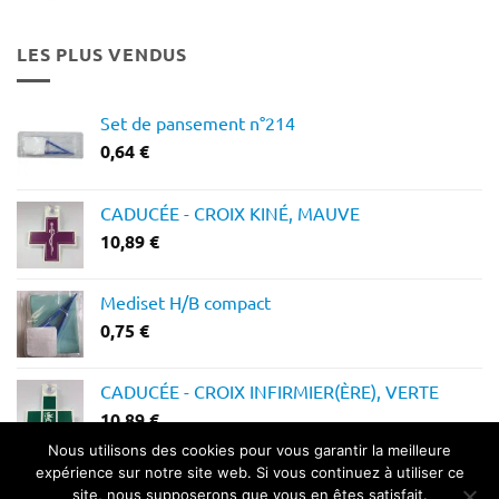
prix :
12,28 €
LES PLUS VENDUS
à
14,64 €
Set de pansement n°214
0,64
€
CADUCÉE - CROIX KINÉ, MAUVE
10,89
€
Mediset H/B compact
0,75
€
CADUCÉE - CROIX INFIRMIER(ÈRE), VERTE
10,89
€
Nous utilisons des cookies pour vous garantir la meilleure
expérience sur notre site web. Si vous continuez à utiliser ce
site, nous supposerons que vous en êtes satisfait.