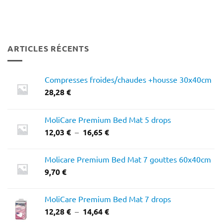
ARTICLES RÉCENTS
Compresses froides/chaudes +housse 30x40cm
28,28
€
MoliCare Premium Bed Mat 5 drops
Plage
12,03
€
–
16,65
€
de
prix :
Molicare Premium Bed Mat 7 gouttes 60x40cm
12,03 €
9,70
€
à
16,65 €
MoliCare Premium Bed Mat 7 drops
Plage
12,28
€
–
14,64
€
de