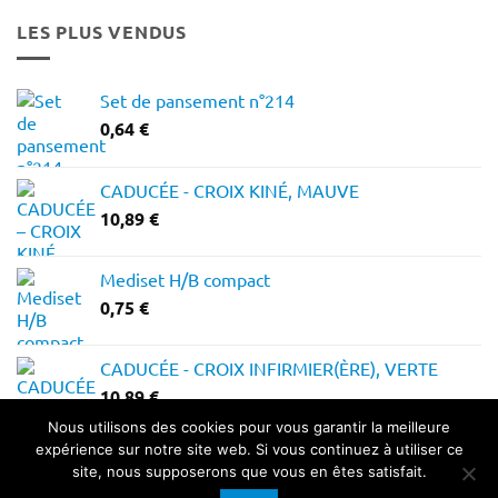
12,28 €
LES PLUS VENDUS
à
14,64 €
Set de pansement n°214
0,64
€
CADUCÉE - CROIX KINÉ, MAUVE
10,89
€
Mediset H/B compact
0,75
€
CADUCÉE - CROIX INFIRMIER(ÈRE), VERTE
10,89
€
Nous utilisons des cookies pour vous garantir la meilleure
expérience sur notre site web. Si vous continuez à utiliser ce
site, nous supposerons que vous en êtes satisfait.
© J-Medical 2026 |
Conditions générales de vente
|
CGU
|
Vie