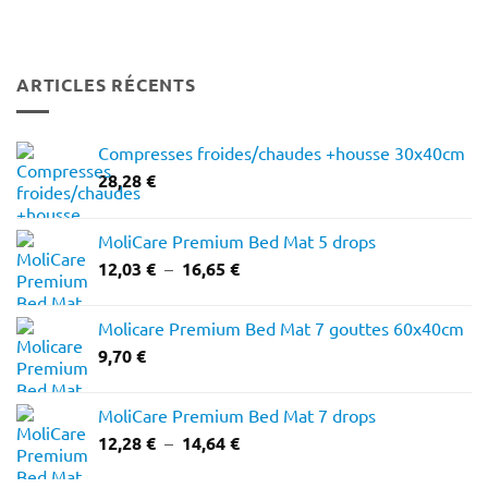
ARTICLES RÉCENTS
Compresses froides/chaudes +housse 30x40cm
28,28
€
MoliCare Premium Bed Mat 5 drops
Plage
12,03
€
–
16,65
€
de
prix :
Molicare Premium Bed Mat 7 gouttes 60x40cm
12,03 €
9,70
€
à
16,65 €
MoliCare Premium Bed Mat 7 drops
Plage
12,28
€
–
14,64
€
de
prix :